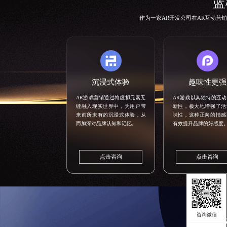
蓝
作为一家
AR开发公司
在AR互动营
沉浸式体验
趣味性更强
AR游戏营销通过将虚拟元素无
AR游戏以其独特的互
缝融入现实世界中，为用户带
新性，极大地增强了活
来前所未有的沉浸式体验，从
味性，这种正向的情感
而加深对品牌认知和记忆。
有效提升品牌的好感度
点击咨询
点击咨询
蓝