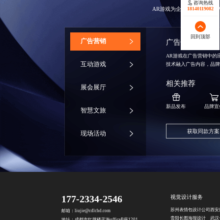
咨询热线
AR游戏为企业提供了新的
18140119082
回到顶部
‌广告营销
广告营销
AR游戏在广告营销中的
互动游戏
技术融入广告内容，品
相关推荐
展会展厅
新品发布
品牌宣
智慧文旅
获取同款方案
现场活动
177-2334-2546
视觉设计服务
苏州表情包设计公司
西安
邮箱：liujie@cdlchd.com
贵阳长图海报设计
武汉
地址：成都市红牌楼蓝海officeB座1201