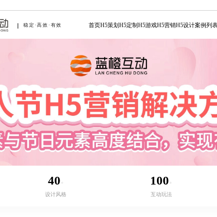
首页
H5策划
H5定制
H5游戏
H5营销
H5设计
案例列
稳定·高效·有效
40
100
+
+
设计风格
互动玩法