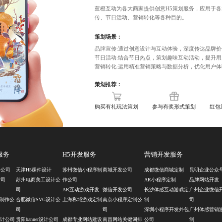
蓝橙互动为各大商家提供创意H5策划服务，应用于
传、节日活动、营销转化等各种目的。
策划场景：
品牌宣传:通过创意设计与互动体验，深度传达品牌
节日活动:结合节日热点，策划趣味互动活动，提升
营销转化:运用精准营销策略与数据分析，优化用户
策划推荐：
购买有礼玩法策划
参与有奖形式策划
红包
服务
H5开发服务
营销开发服务
计公司
天津H5课件设计
苏州微信小程序制
商城开发公司
成都微信商城定制
昆明企业公众
公司
苏州电商美工设计公
作公司
AR小程序定制
品牌网站开发
司
AR互动游戏开发
微信开发公司
长沙体感互动游戏定
广州企业微信
计制作公
合肥微信SVG设计公
上海私域游戏定制
南京小程序定制公
制
司
司
司
深圳小程序开发外包
广州体感营销
设计公司
贵阳banner设计公司
成都专业网站建设
南昌网站关键词排
公司
制