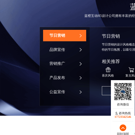
蓝橙互动
H5设计公司
拥有丰富的经
‌节日营销
节日营销
节日营销的设计风格概
品牌宣传
特的节日氛围，以吸引
相关推荐
营销推广
喜庆风格
复古风
产品发布
获取同款方案
公益宣传
咨询热线
17723342546
回到顶部