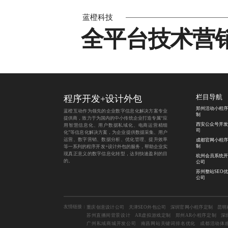
蓝橙科技
全平台技术营
程序开发
+
设计外包
栏目导航
郑州活动小程序
蓝橙互动作为领先的企业数字信息化解决方案专业
制
提供商，致力于为国内的中小传统企业打造专属“应
西安公众号开发
用智慧信息化、用户数据私域化、电商运营精细
司
化”等信息化解决方案，为企业提供数据采集、用户
运营、数字营销、数据分析、优化管理、提升效率
成都官网小程序
制
等一系列的程序开发+设计外包的服务，帮助企业实
现真正意义的数字信息化转型，达到快速盈利的目
杭州会员系统开
的。
公司
苏州整站SEO
公司
友情链接：
重庆创意设计公司
天津SEO外包公司
深圳官网小程序定制
昆明
苏州直播间背景设计
AR虚拟游戏定制
郑州AR小程序定制
深
广州私域商城开发公司
南昌网站关键词排名优化
成都活动体