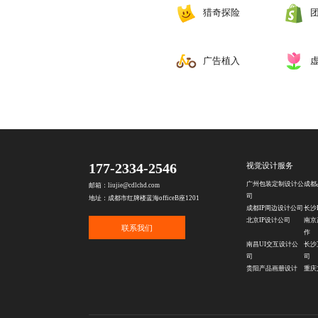
猎奇探险
‌广告植入
177-2334-2546
视觉设计服务
广州包装定制设计公
成都
邮箱：liujie@cdlchd.com
司
地址：成都市红牌楼蓝海officeB座1201
成都IP周边设计公司
长沙
北京IP设计公司
南京
联系我们
作
南昌UI交互设计公
长沙
司
司
贵阳产品画册设计
重庆