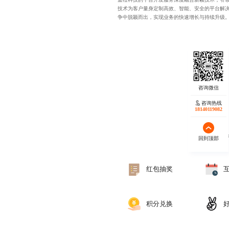
技术为客户量身定制高效、智能、安全的平台解
争中脱颖而出，实现业务的快速增长与持续升级
咨询热线
18140119082
蓝橙
回到顶部
红包抽奖
积分兑换