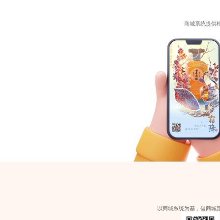
商城系统提供
以商城系统为基，借商城