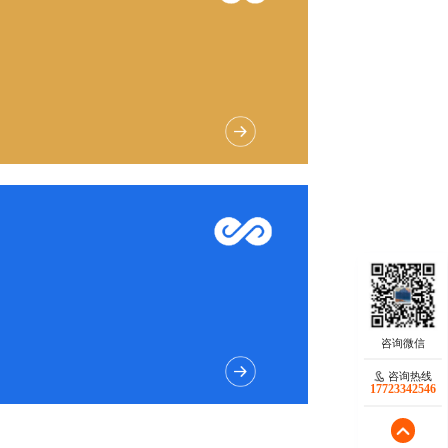
好
反馈明确
面
特色融合
素
专属视觉
咨询热线
17723342546