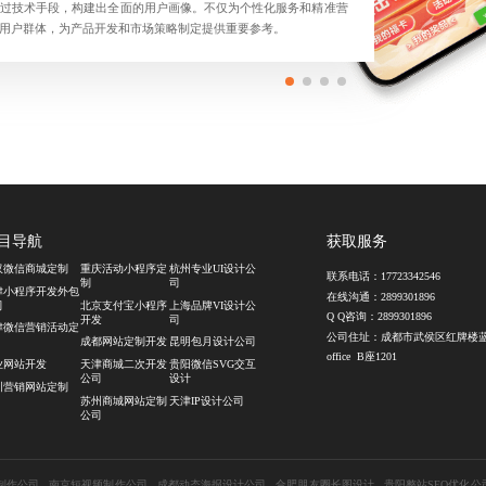
过技术手段，构建出全面的用户画像。不仅为个性化服务和精准营
用户群体，为产品开发和市场策略制定提供重要参考。
目导航
获取服务
汉微信商城定制
重庆活动小程序定
杭州专业UI设计公
联系电话：
17723342546
制
司
津小程序开发外包
在线沟通：
2899301896
司
北京支付宝小程序
上海品牌VI设计公
Q Q咨询：
2899301896
开发
司
津微信营销活动定
公司住址：成都市武侯区红牌楼
成都网站定制开发
昆明包月设计公司
office B座1201
业网站开发
天津商城二次开发
贵阳微信SVG交互
公司
设计
圳营销网站定制
苏州商城网站定制
天津IP设计公司
公司
制作公司
南京短视频制作公司
成都动态海报设计公司
合肥朋友圈长图设计
贵阳整站SEO优化公