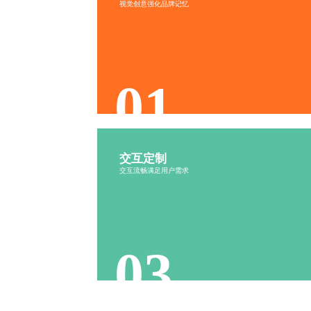
视觉创意强化品牌记忆
文化融入
色调协调
01
交互定制
行为分析
流程设计
交互流畅满足用户需求
反馈机制
操作便捷
03