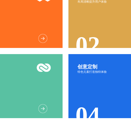
布局清晰提升用户体验
交互友
02
创意定制
定制页
特色元素打造独特体验
创意元
04