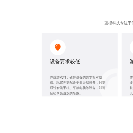
蓝橙科技专注于
设备要求较低
体感游戏对于硬件设备的要求相对较
低。玩家无需配备专业游戏设备，只需
通过智能手机、平板电脑等设备，即可
轻松享受游戏的乐趣。