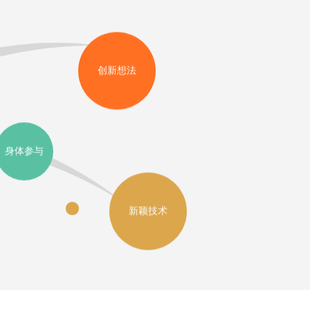
创新想法
身体参与
新颖技术