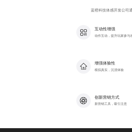
蓝橙科技
体感开发公司
互动性增强
动作互动，提升玩家参与
增强体验性
模拟真实，沉浸体验
创新营销方式
新营销工具，吸引注意