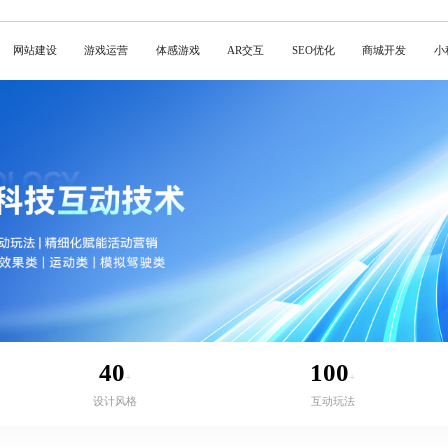
网站建设
游戏运营
体感游戏
AR交互
SEO优化
商城开发
小
40
100
+
+
设计风格
互动玩法