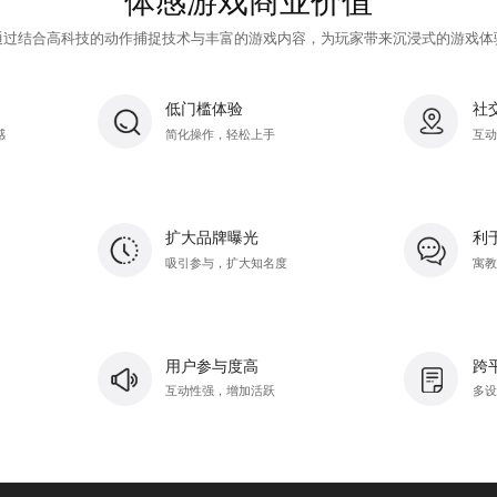
体感游戏商业价值
通过结合高科技的动作捕捉技术与丰富的游戏内容，为玩家带来沉浸式的游戏体
低门槛体验
社
感
简化操作，轻松上手
互动
扩大品牌曝光
利
吸引参与，扩大知名度
寓教
用户参与度高
跨
互动性强，增加活跃
多设